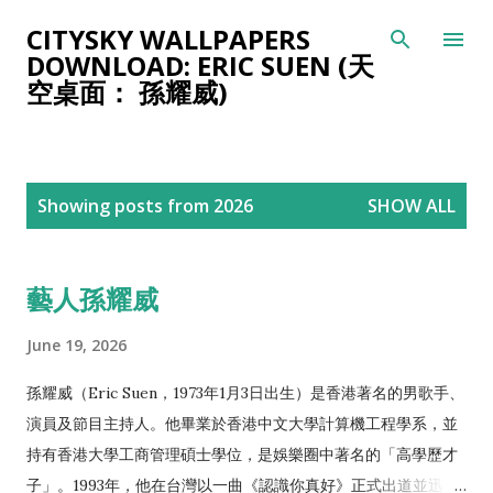
Skip to main content
CITYSKY WALLPAPERS
DOWNLOAD: ERIC SUEN (天
空桌面： 孫耀威)
P
Showing posts from 2026
SHOW ALL
o
s
t
藝人孫耀威
s
June 19, 2026
孫耀威（Eric Suen，1973年1月3日出生）是香港著名的男歌手、
演員及節目主持人。他畢業於香港中文大學計算機工程學系，並
持有香港大學工商管理碩士學位，是娛樂圈中著名的「高學歷才
子」。1993年，他在台灣以一曲《認識你真好》正式出道並迅速