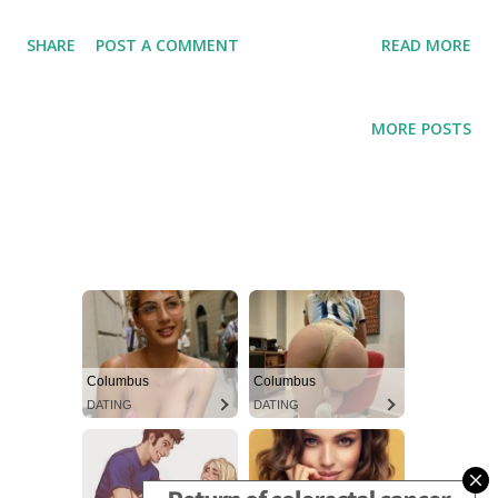
走紅，曾被譽為「香港四小天王」之一。 🎤 音樂與演藝生涯 台
SHARE
POST A COMMENT
READ MORE
灣出道（1993年）：憑藉首張國語專輯《認識你真好》在台灣創
下60萬張的驚人銷量。隨後發行的《我知道你在等我》及廣東歌
代表作《愛的故事（上集）》皆成為華語及粵語經典。 影視發展
MORE POSTS
（1999年起）：曾短暫赴日本發展，後因與經紀公司矛盾而轉戰
影視圈。他主演的經典古裝劇《懷玉公主》（飾演康熙皇帝）及
《陸小鳳之鳳舞九天》等，奠定了他在兩岸三地的影視地位。 重
返樂壇與開拓內地（2007年至今）：2007年以一曲《思前戀後》
成功重返香港樂壇。近年除了北上中國大陸發展及進軍直播、電
商領域外，近期亦積極參與香港電視節目，包括在無線電視節目
《中年好聲音4》中擔任嘉賓評審。 👤 個人生活與家庭 婚姻狀
況：2017年與拍拖多年的香港女藝人陳美詩（Macy）結婚，兩人
感情非常甜蜜恩愛。 愛犬 Kobe：兩人在生活中視愛犬 Kobe 如
命，孫耀威更曾幽默地向粉絲表示自己有個「10歲的兒子」，指
的就是陪伴他們多年的愛犬。